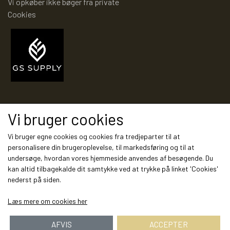
Vi opkøber ikke bøger fra private
JULENISSE KALENDER
Cookies
ÅRET RUNDT MED PIXI
HR. STRUGANOFFS MAD ALFABET
Modtag vores nyhedsbrev via e-mail
RASMUS KLUMPS PIXI®
Vi bruger cookies
JULEKALENDER
Tilmeld
Vi bruger egne cookies og cookies fra tredjeparter til at
personalisere din brugeroplevelse, til markedsføring og til at
undersøge, hvordan vores hjemmeside anvendes af besøgende. Du
PIXIBØGER PÅ ANDRE SPROG
kan altid tilbagekalde dit samtykke ved at trykke på linket 'Cookies'
Sociale medier
nederst på siden.
NORSKE PIXIBØGER
Læs mere om cookies her
AFVIS
ACCEPTER