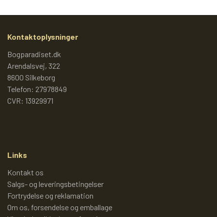
AKTIVTETSBØGER
Kontaktoplysninger
PIXI PEGEBOG
Bogparadiset.dk
Arendalsvej, 322
LÆR TAL MED PIXI
8600 Silkeborg
Telefon: 27978849
CVR: 13929971
PIXI-ALFABETET - LÆR BOGSTAVER
MED PIXI
Links
PIXI EKSPEDITIONEN
Kontakt os
Salgs- og leveringsbetingelser
PIXI-JULEKALENDER
Fortrydelse og reklamation
Om os, forsendelse og emballage