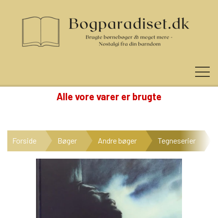
Alle vore varer er brugte
KUNDE LOGIN
Forside
Bøger
Andre bøger
Tegneserier
NYHEDER
KATEGORIER