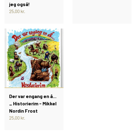
jeg også!
PIXI 700 - 799
25,00 kr.
PIXI 800 - 899
PIXI 900 - 999
PIXI 1000 - 1099
PIXIBØGER UDEN NUMMER
Der var engang en å...
_ Historierim - Mikkel
SPECIELLE DANSKE PIXI
Nordin Frost
25,00 kr.
PIXIBOG MALE- OG