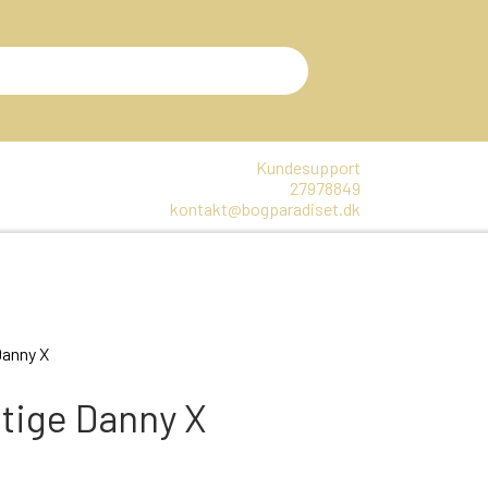
Kundesupport
27978849
kontakt@bogparadiset.dk
EN
VARER, SOM ER UÅBNET
E
Danny X
DTE BØGER
stige Danny X