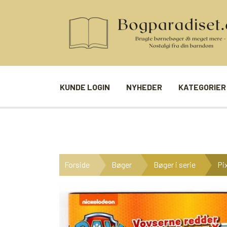
KUNDE LOGIN
NYHEDER
KATEGORIER
BØGER
SPIL
ANDRE BØGER
BRÆTSPIL
Forside
Bøger
Bøger i serie
Pi
BØGER I SERIE
BILLED- / 
BØGER I ÅRSTAL
LUDO
UDVALGTE FORFATTERE
SPILLEKOR
FIRKORT