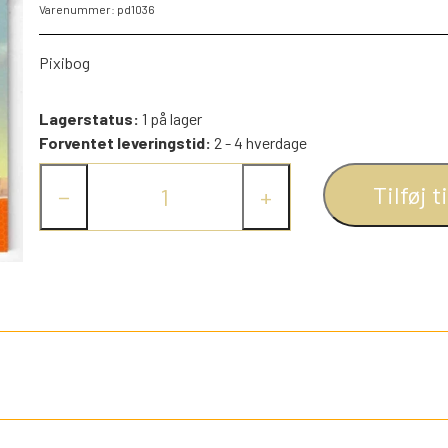
Varenummer: pd1036
PEZ DISPENSERE
SMÅ FIGURER
Pixibog
NDRE SPIL
RETRO TING TIL DUKKEHUSE
Lagerstatus:
1 på lager
TROLDE FIGURER
Forventet leveringstid:
2 - 4 hverdage
Tilføj t
−
+