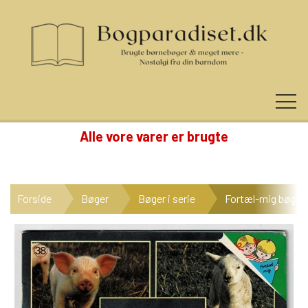
Alle vore varer er brugte
KUNDE LOGIN
Forside
Bøger
Bøger i serie
Fortæl-mig bøger
NYHEDER
KATEGORIER