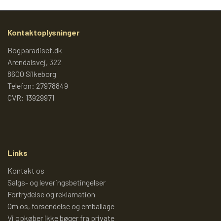
TROLDEPUS
PIXI 1 - 99
ÆLLEBÆLLE BØGER
PIXI 100 - 199
Kontaktoplysninger
Bogparadiset.dk
Arendalsvej, 322
ÆLLEBÆLLEBØGER 1 - 99
PIXI 200 - 299
8600 Silkeborg
Telefon: 27978849
CVR: 13929971
ÆLLEBÆLLEBØGER 100 - 199
PIXI 300 - 399
ÆLLEBÆLLEBØGER 200 - 276
PIXI 400 - 499
Links
ÆLLEBÆLLEBØGER I HARDBACK 277
PIXI 500 - 599
Kontakt os
Salgs- og leveringsbetingelser
-
Fortrydelse og reklamation
PIXI 600 - 699
Om os, forsendelse og emballage
ÆLLEBÆLLEBØGER UDEN NUMMER
Vi opkøber ikke bøger fra private