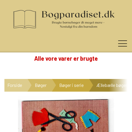
Alle vore varer er brugte
KUNDE LOGIN
Forside
Bøger
Bøger i serie
Ællebælle bøger
NYHEDER
KATEGORIER