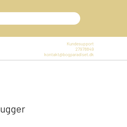
Kundesupport
27978849
kontakt@bogparadiset.dk
EN
VARER, SOM ER UÅBNET
E
DTE BØGER
hugger