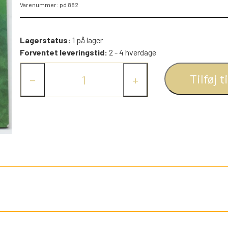
Varenummer: pd 882
PEZ DISPENSERE
SMÅ FIGURER
Lagerstatus:
1 på lager
NDRE SPIL
RETRO TING TIL DUKKEHUSE
Forventet leveringstid:
2 - 4 hverdage
TROLDE FIGURER
Tilføj t
−
+