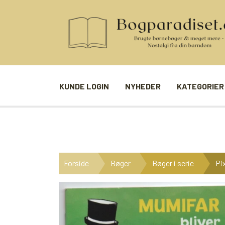
KUNDE LOGIN
NYHEDER
KATEGORIER
BØGER
SPIL
ANDRE BØGER
BRÆTSPIL
Forside
Bøger
Bøger i serie
Pi
BØGER I SERIE
BILLED- / 
BØGER I ÅRSTAL
LUDO
UDVALGTE FORFATTERE
SPILLEKOR
FIRKORT