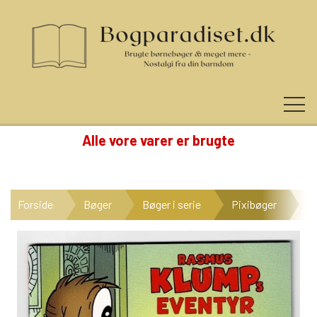
Alle vore varer er brugte
KUNDE LOGIN
Forside
Bøger
Bøger i serie
Pixibøger
Pi
NYHEDER
KATEGORIER