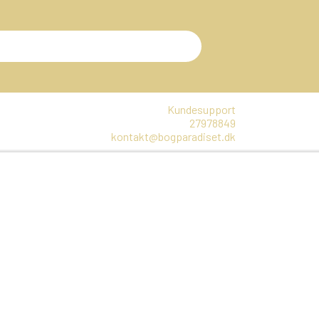
Kundesupport
27978849
kontakt@bogparadiset.dk
EN
VARER, SOM ER UÅBNET
E
DTE BØGER