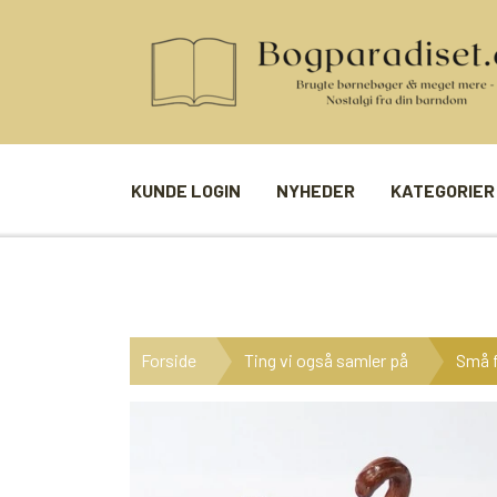
KUNDE LOGIN
NYHEDER
KATEGORIER
BØGER
SPIL
ANDRE BØGER
BRÆTSPIL
Forside
Ting vi også samler på
Små f
BØGER I SERIE
BILLED- / 
BØGER I ÅRSTAL
LUDO
UDVALGTE FORFATTERE
SPILLEKOR
FIRKORT