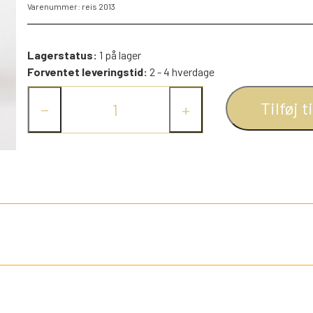
Varenummer: reis 2013
PEZ DISPENSERE
SMÅ FIGURER
Lagerstatus:
1 på lager
NDRE SPIL
RETRO TING TIL DUKKEHUSE
Forventet leveringstid:
2 - 4 hverdage
TROLDE FIGURER
Tilføj t
−
+