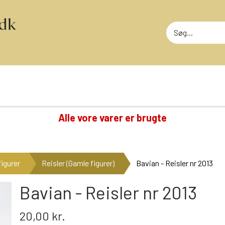
Alle vore varer er brugte
TING VI OGSÅ SAMLER PÅ
RODEKASS
DVD: DISNEY KLASSIKERE
RODEKASS
igurer
Reisler (Gamle figurer)
Bavian - Reisler nr 2013
LOTTERI
GAMMELT LEGETØJ
MEGET SLI
GLANSBILLEDER
Bavian - Reisler nr 2013
T
KINDERÆG TILBEHØR
20,00 kr.
MINI-KØBMANDSVARER