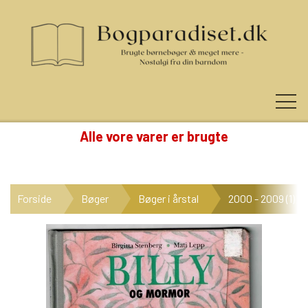
Alle vore varer er brugte
KUNDE LOGIN
Forside
Bøger
Bøger i årstal
2000 - 2009 (1)
NYHEDER
KATEGORIER