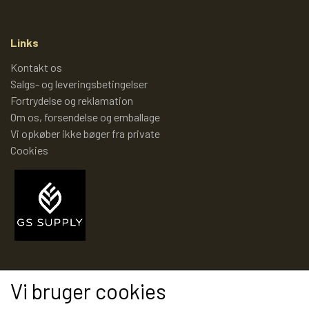
TROLDEPUS
PIXI 1 - 99
Links
ÆLLEBÆLLE BØGER
PIXI 100 - 199
Kontakt os
Salgs- og leveringsbetingelser
ÆLLEBÆLLEBØGER 1 - 99
PIXI 200 - 299
Fortrydelse og reklamation
Om os, forsendelse og emballage
Vi opkøber ikke bøger fra private
ÆLLEBÆLLEBØGER 100 - 199
PIXI 300 - 399
Cookies
ÆLLEBÆLLEBØGER 200 - 276
PIXI 400 - 499
ÆLLEBÆLLEBØGER I HARDBACK 277
PIXI 500 - 599
-
PIXI 600 - 699
Modtag vores nyhedsbrev via e-mail
Vi bruger cookies
ÆLLEBÆLLEBØGER UDEN NUMMER