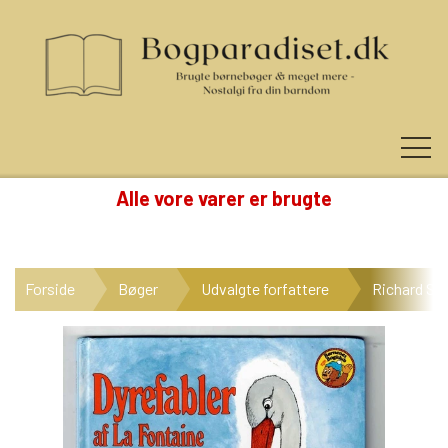
Alle vore varer er brugte
KUNDE LOGIN
Forside
Bøger
Udvalgte forfattere
Richard Sca
NYHEDER
KATEGORIER