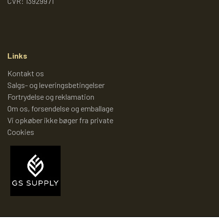
TROLDEPUS
PIXI 1 - 99
CVR: 13929971
ÆLLEBÆLLE BØGER
PIXI 100 - 199
Links
ÆLLEBÆLLEBØGER 1 - 99
PIXI 200 - 299
Kontakt os
Salgs- og leveringsbetingelser
Fortrydelse og reklamation
ÆLLEBÆLLEBØGER 100 - 199
PIXI 300 - 399
Om os, forsendelse og emballage
Vi opkøber ikke bøger fra private
ÆLLEBÆLLEBØGER 200 - 276
PIXI 400 - 499
Cookies
ÆLLEBÆLLEBØGER I HARDBACK 277
PIXI 500 - 599
-
PIXI 600 - 699
ÆLLEBÆLLEBØGER UDEN NUMMER