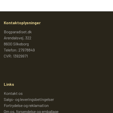
TROLDEPUS
PIXI 1 - 99
ÆLLEBÆLLE BØGER
PIXI 100 - 199
Kontaktoplysninger
Bogparadiset.dk
ÆLLEBÆLLEBØGER 1 - 99
PIXI 200 - 299
Arendalsvej, 322
8600 Silkeborg
Telefon: 27978849
ÆLLEBÆLLEBØGER 100 - 199
PIXI 300 - 399
CVR: 13929971
ÆLLEBÆLLEBØGER 200 - 276
PIXI 400 - 499
Links
ÆLLEBÆLLEBØGER I HARDBACK 277
PIXI 500 - 599
Kontakt os
-
Salgs- og leveringsbetingelser
PIXI 600 - 699
Fortrydelse og reklamation
ÆLLEBÆLLEBØGER UDEN NUMMER
Om os, forsendelse og emballage