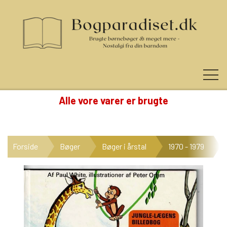
Alle vore varer er brugte
KUNDE LOGIN
Forside
Bøger
Bøger i årstal
1970 - 1979
NYHEDER
KATEGORIER