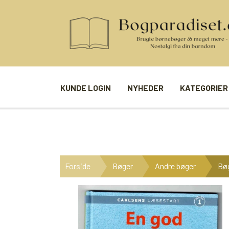
KUNDE LOGIN
NYHEDER
KATEGORIER
BØGER
SPIL
ANDRE BØGER
BRÆTSPIL
Forside
Bøger
Andre bøger
Bøg
BØGER I SERIE
BILLED- / 
BØGER I ÅRSTAL
LUDO
UDVALGTE FORFATTERE
SPILLEKOR
FIRKORT