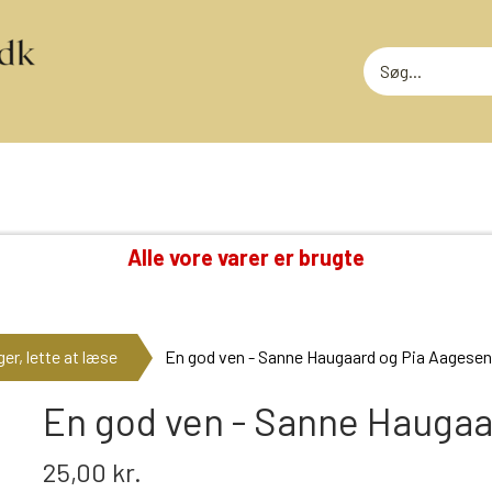
Alle vore varer er brugte
TING VI OGSÅ SAMLER PÅ
RODEKASS
DVD: DISNEY KLASSIKERE
RODEKASS
er, lette at læse
En god ven - Sanne Haugaard og Pia Aagesen
LOTTERI
GAMMELT LEGETØJ
MEGET SLI
GLANSBILLEDER
En god ven - Sanne Haugaa
T
KINDERÆG TILBEHØR
25,00 kr.
MINI-KØBMANDSVARER