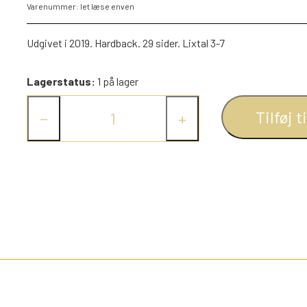
Varenummer: let læse enven
PEZ DISPENSERE
SMÅ FIGURER
Udgivet i 2019. Hardback. 29 sider. Lixtal 3-7
NDRE SPIL
RETRO TING TIL DUKKEHUSE
Lagerstatus:
1 på lager
TROLDE FIGURER
Tilføj t
−
+