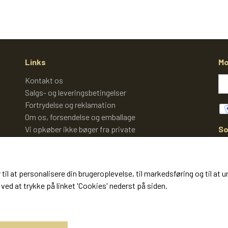
Links
Mo
Kontakt os
Salgs- og leveringsbetingelser
Fortrydelse og reklamation
Om os, forsendelse og emballage
So
Vi opkøber ikke bøger fra private
Cookies
 til at personalisere din brugeroplevelse, til markedsføring og til 
ved at trykke på linket 'Cookies' nederst på siden.