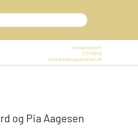
Kundesupport
27978849
kontakt@bogparadiset.dk
EN
VARER, SOM ER UÅBNET
E
DTE BØGER
rd og Pia Aagesen