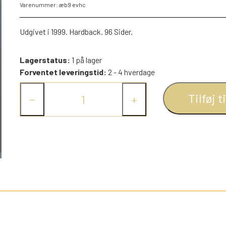
Varenummer: æb9 evhc
PEZ DISPENSERE
SMÅ FIGURER
Udgivet i 1999. Hardback. 96 Sider.
NDRE SPIL
RETRO TING TIL DUKKEHUSE
Lagerstatus:
1 på lager
TROLDE FIGURER
Forventet leveringstid:
2 - 4 hverdage
Tilføj t
−
+