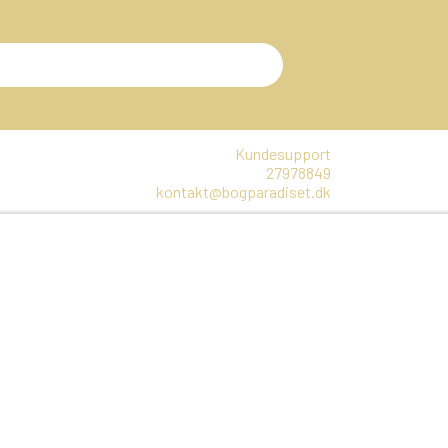
Kundesupport
27978849
kontakt@bogparadiset.dk
EN
VARER, SOM ER UÅBNET
E
DTE BØGER