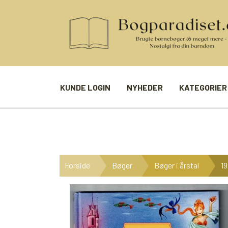
KUNDE LOGIN
NYHEDER
KATEGORIER
BØGER
SPIL
ANDRE BØGER
BRÆTSPIL
Forside
Bøger
Bøger i årstal
19
BØGER I SERIE
BILLED- / 
BØGER I ÅRSTAL
LUDO
UDVALGTE FORFATTERE
SPILLEKOR
FIRKORT