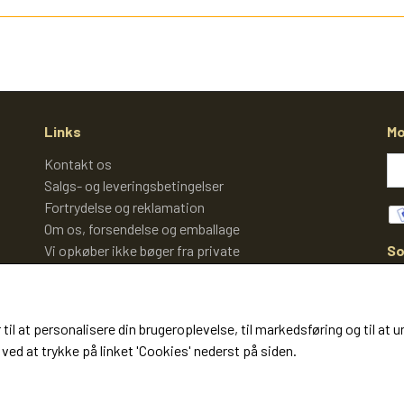
Links
Mo
Kontakt os
Salgs- og leveringsbetingelser
Fortrydelse og reklamation
Om os, forsendelse og emballage
So
Vi opkøber ikke bøger fra private
Cookies
 til at personalisere din brugeroplevelse, til markedsføring og til 
ved at trykke på linket 'Cookies' nederst på siden.