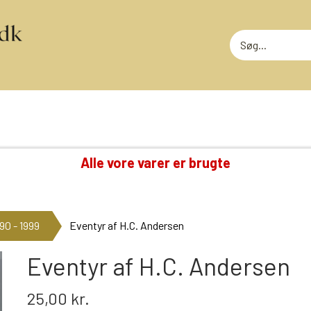
Alle vore varer er brugte
TING VI OGSÅ SAMLER PÅ
RODEKASS
DVD: DISNEY KLASSIKERE
RODEKASS
90 - 1999
Eventyr af H.C. Andersen
LOTTERI
GAMMELT LEGETØJ
MEGET SLI
GLANSBILLEDER
Eventyr af H.C. Andersen
T
KINDERÆG TILBEHØR
25,00 kr.
MINI-KØBMANDSVARER