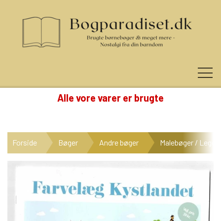
Alle vore varer er brugte
KUNDE LOGIN
Forside
Bøger
Andre bøger
Malebøger / Legeb
NYHEDER
KATEGORIER