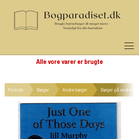
Alle vore varer er brugte
KUNDE LOGIN
Forside
Bøger
Andre bøger
Bøger på andre sp
NYHEDER
KATEGORIER