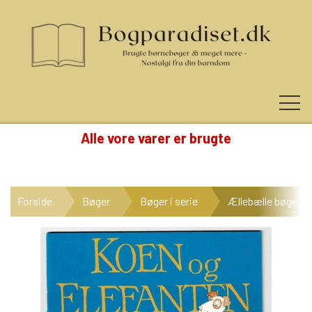
Alle vore varer er brugte
KUNDE LOGIN
Forside
Bøger
Bøger i serie
Ællebælle bøger
NYHEDER
KATEGORIER