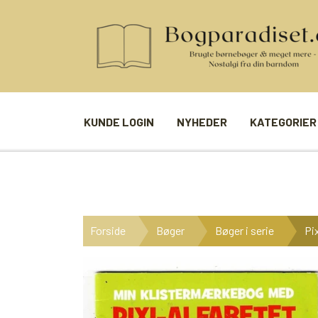
KUNDE LOGIN
NYHEDER
KATEGORIER
BØGER
SPIL
ANDRE BØGER
BRÆTSPIL
Forside
Bøger
Bøger i serie
Pi
BØGER I SERIE
BILLED- / 
BØGER I ÅRSTAL
LUDO
UDVALGTE FORFATTERE
SPILLEKOR
FIRKORT