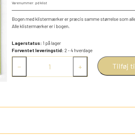
Varenummer: pd klist
PEZ DISPENSERE
SMÅ FIGURER
Bogen med klistermærker er præcis samme størrelse som alle 
Alle klistermærker er i bogen.
NDRE SPIL
RETRO TING TIL DUKKEHUSE
TROLDE FIGURER
Lagerstatus:
1 på lager
Forventet leveringstid:
2 - 4 hverdage
Tilføj t
−
+