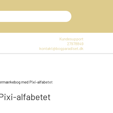
Kundesupport
27978849
kontakt@bogparadiset.dk
EN
VARER, SOM ER UÅBNET
E
termærkebog med Pixi-alfabetet
DTE BØGER
ixi-alfabetet