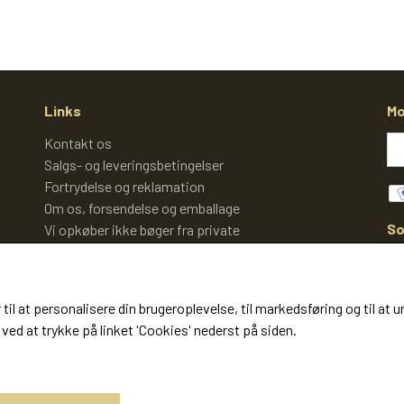
Links
Mo
Kontakt os
Salgs- og leveringsbetingelser
Fortrydelse og reklamation
Om os, forsendelse og emballage
So
Vi opkøber ikke bøger fra private
Cookies
 til at personalisere din brugeroplevelse, til markedsføring og til 
ved at trykke på linket 'Cookies' nederst på siden.