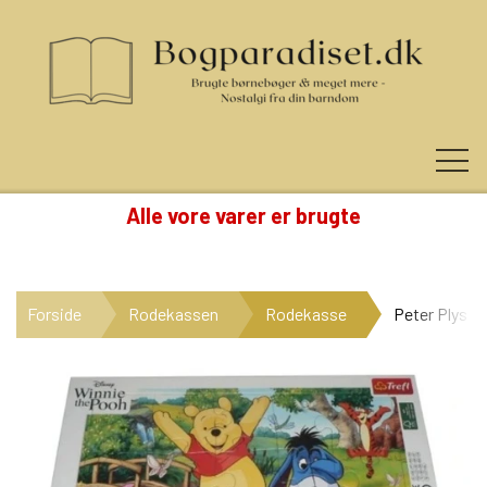
Alle vore varer er brugte
KUNDE LOGIN
Forside
Rodekassen
Rodekasse
Peter Plys r
NYHEDER
KATEGORIER