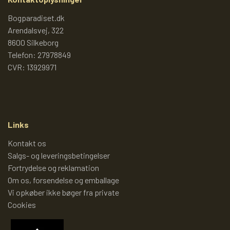
TROLDEPUS
PIXI 1 - 99
Bogparadiset.dk
Arendalsvej, 322
ÆLLEBÆLLE BØGER
PIXI 100 - 199
8600 Silkeborg
Telefon: 27978849
CVR: 13929971
ÆLLEBÆLLEBØGER 1 - 99
PIXI 200 - 299
ÆLLEBÆLLEBØGER 100 - 199
PIXI 300 - 399
Links
ÆLLEBÆLLEBØGER 200 - 276
PIXI 400 - 499
Kontakt os
Salgs- og leveringsbetingelser
Fortrydelse og reklamation
ÆLLEBÆLLEBØGER I HARDBACK 277
PIXI 500 - 599
Om os, forsendelse og emballage
-
Vi opkøber ikke bøger fra private
Cookies
PIXI 600 - 699
ÆLLEBÆLLEBØGER UDEN NUMMER