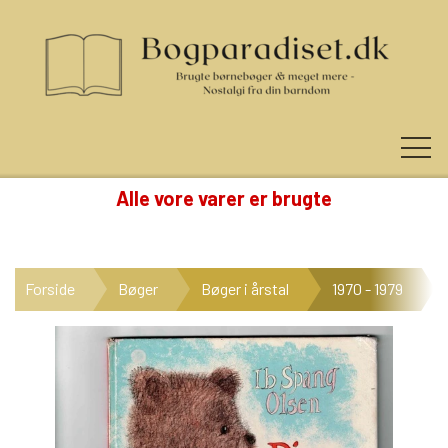
Alle vore varer er brugte
KUNDE LOGIN
Forside
Bøger
Bøger i årstal
1970 - 1979
NYHEDER
KATEGORIER