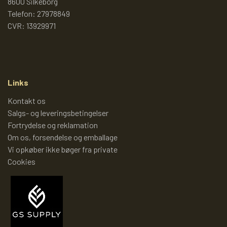
8600 Silkeborg
PIXI 700 - 799
Telefon: 27978849
CVR: 13929971
PIXI 800 - 899
PIXI 900 - 999
Links
Kontakt os
Salgs- og leveringsbetingelser
PIXI 1000 - 1099
Fortrydelse og reklamation
Om os, forsendelse og emballage
Vi opkøber ikke bøger fra private
PIXIBØGER UDEN NUMMER
Cookies
SPECIELLE DANSKE PIXI
PIXIBOG MALE- OG