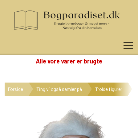
Alle vore varer er brugte
KUNDE LOGIN
Forside
Ting vi også samler på
Trolde figurer
S
NYHEDER
KATEGORIER