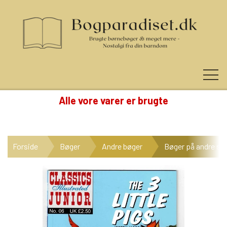
Alle vore varer er brugte
KUNDE LOGIN
Forside
Bøger
Andre bøger
Bøger på andre sp
NYHEDER
KATEGORIER