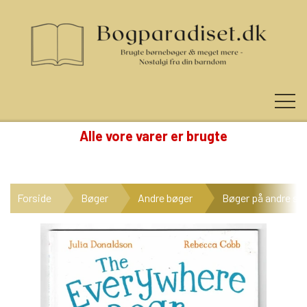
Alle vore varer er brugte
KUNDE LOGIN
Forside
Bøger
Andre bøger
Bøger på andre sp
NYHEDER
KATEGORIER