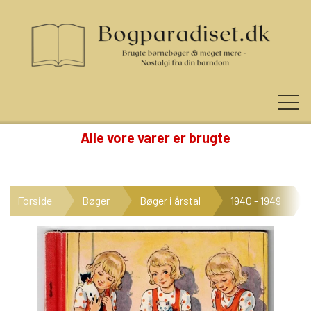
Alle vore varer er brugte
KUNDE LOGIN
Forside
Bøger
Bøger i årstal
1940 - 1949
NYHEDER
KATEGORIER