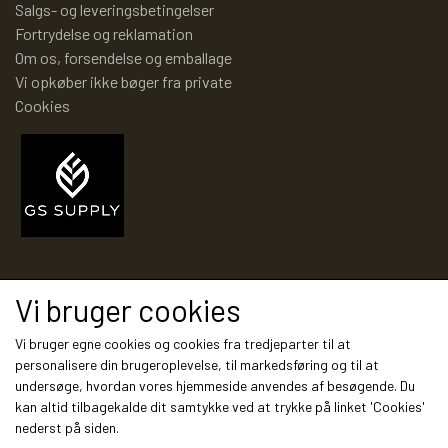
Salgs- og leveringsbetingelser
PIXI 700 - 799
Fortrydelse og reklamation
Om os, forsendelse og emballage
Vi opkøber ikke bøger fra private
PIXI 800 - 899
Cookies
PIXI 900 - 999
PIXI 1000 - 1099
PIXIBØGER UDEN NUMMER
Modtag vores nyhedsbrev via e-mail
Vi bruger cookies
Tilmeld
Vi bruger egne cookies og cookies fra tredjeparter til at
SPECIELLE DANSKE PIXI
personalisere din brugeroplevelse, til markedsføring og til at
undersøge, hvordan vores hjemmeside anvendes af besøgende. Du
kan altid tilbagekalde dit samtykke ved at trykke på linket 'Cookies'
Sociale medier
nederst på siden.
PIXIBOG MALE- OG