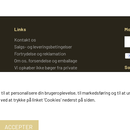
Links
Mo
Kontakt os
Salgs- og leveringsbetingelser
Fortrydelse og reklamation
Om os, forsendelse og emballage
So
Vi opkøber ikke bøger fra private
Cookies
 til at personalisere din brugeroplevelse, til markedsføring og til 
ved at trykke på linket 'Cookies' nederst på siden.
ACCEPTER