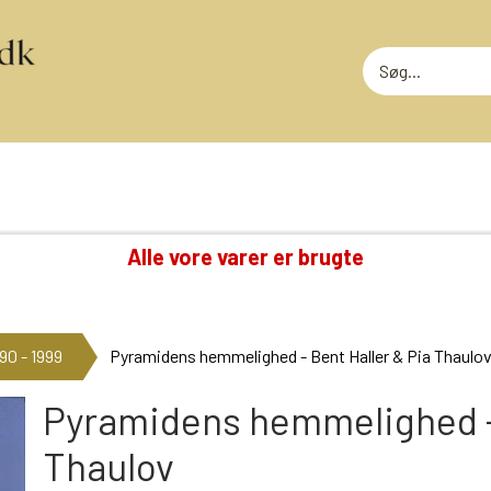
Alle vore varer er brugte
TING VI OGSÅ SAMLER PÅ
RODEKASS
DVD: DISNEY KLASSIKERE
RODEKASS
90 - 1999
Pyramidens hemmelighed - Bent Haller & Pia Thaulo
LOTTERI
GAMMELT LEGETØJ
MEGET SLI
GLANSBILLEDER
Pyramidens hemmelighed - 
T
KINDERÆG TILBEHØR
Thaulov
MINI-KØBMANDSVARER