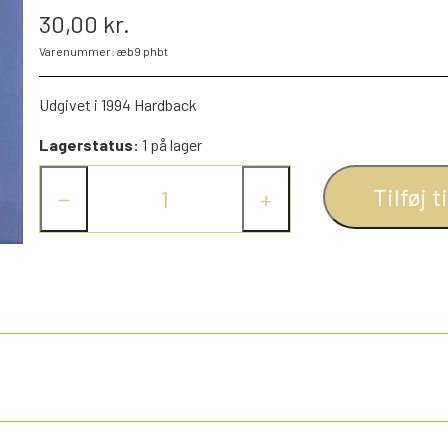
30,00 kr.
PEZ DISPENSERE
Varenummer: æb9 phbt
SMÅ FIGURER
NDRE SPIL
RETRO TING TIL DUKKEHUSE
Udgivet i 1994 Hardback
TROLDE FIGURER
Lagerstatus:
1 på lager
Tilføj t
−
+