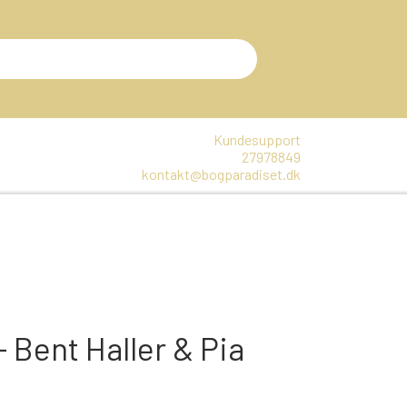
Kundesupport
27978849
kontakt@bogparadiset.dk
EN
VARER, SOM ER UÅBNET
E
v
DTE BØGER
Bent Haller & Pia