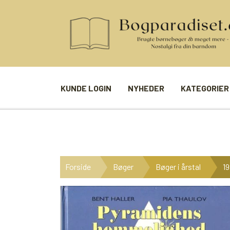
KUNDE LOGIN
NYHEDER
KATEGORIER
BØGER
SPIL
ANDRE BØGER
BRÆTSPIL
Forside
Bøger
Bøger i årstal
19
BØGER I SERIE
BILLED- / 
BØGER I ÅRSTAL
LUDO
UDVALGTE FORFATTERE
SPILLEKOR
FIRKORT