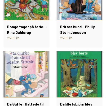
JUMBOBØGER OG ANDRE
2000 - 2009 (2)
TEGNESERIER
BULLYLAND FIGURER
DISNEYBØGER
2010 - 2019
LADEMANNS BØRNELEKSIKON
KREA FIGURER
JUMBOBØGER
Bongo tager på ferie -
Brittas hund - Phillip
2020 -
Rina Dahlerup
Stein Jønsson
25,00 kr.
25,00 kr.
REISLER (GAMLE FIGURER)
JUMBO TEMABØGER OG
LADYBIRD BØGER
MAMMUTBØGER
DANSKE LADYBIRD BØGER
HEIMO FIGURER
PETER PEDAL
ANDRE DISNEYBØGER
BRITAINS FIGURER
PIXIBØGER
ANDRE GAMLE HÅNDMALEDE
DE HELT GAMLE PIXIBØGER
RASMUS KLUMP
FIGURER
Da Guffer flyttede til
Da lille Isbjørn blev