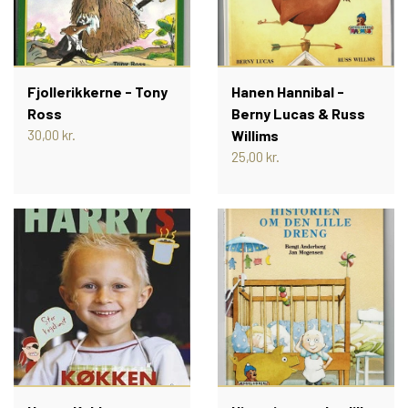
AKTIVTETSBØGER
PIXI PEGEBOG
Fjollerikkerne - Tony
Hanen Hannibal -
Ross
Berny Lucas & Russ
30,00 kr.
Willims
LÆR TAL MED PIXI
25,00 kr.
PIXI-ALFABETET - LÆR BOGSTAVER
MED PIXI
PIXI EKSPEDITIONEN
PIXI-JULEKALENDER