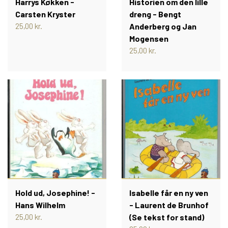
Harrys Køkken -
Historien om den lille
JULENISSE KALENDER
Carsten Kryster
dreng - Bengt
25,00 kr.
Anderberg og Jan
Mogensen
ÅRET RUNDT MED PIXI
25,00 kr.
HR. STRUGANOFFS MAD ALFABET
RASMUS KLUMPS PIXI®
JULEKALENDER
PIXIBØGER PÅ ANDRE SPROG
Hold ud, Josephine! -
Isabelle får en ny ven
NORSKE PIXIBØGER
Hans Wilhelm
- Laurent de Brunhof
25,00 kr.
(Se tekst for stand)