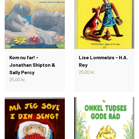
Kom nu far! -
Lise Lommeløs - H.A.
Jonathan Shipton &
Rey
Sally Percy
25,00 kr.
25,00 kr.