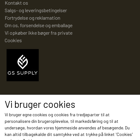
Kontakt os
Salgs- og leveringsbetingelser
Fortrydelse og reklamation
Om os, forsendelse og emballage
Vi opkøber ikke bøger fra private
Cookies
Modtag vores nyhedsbrev via e-mail
Vi bruger cookies
Tilmeld
Vi bruger egne cookies og cookies fra tredjeparter til at
personalisere din brugeroplevelse, til markedsføring og til at
undersøge, hvordan vores hjemmeside anvendes af besøgende. Du
kan altid tilbagekalde dit samtykke ved at trykke på linket 'Cookies'