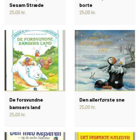
TROLDEPUS
PIXI 1 - 99
Sesam Stræde
borte
25,00 kr.
25,00 kr.
ÆLLEBÆLLE BØGER
PIXI 100 - 199
ÆLLEBÆLLEBØGER 1 - 99
PIXI 200 - 299
ÆLLEBÆLLEBØGER 100 - 199
PIXI 300 - 399
ÆLLEBÆLLEBØGER 200 - 276
PIXI 400 - 499
De forsvundne
Den allerførste sne
ÆLLEBÆLLEBØGER I HARDBACK 277
PIXI 500 - 599
bamsers land
25,00 kr.
25,00 kr.
-
PIXI 600 - 699
ÆLLEBÆLLEBØGER UDEN NUMMER