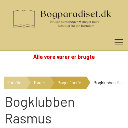
Alle vore varer er brugte
KUNDE LOGIN
Forside
Bøger
Bøger i serie
Bogklubben Rasm
NYHEDER
Bogklubben
Rasmus
KATEGORIER