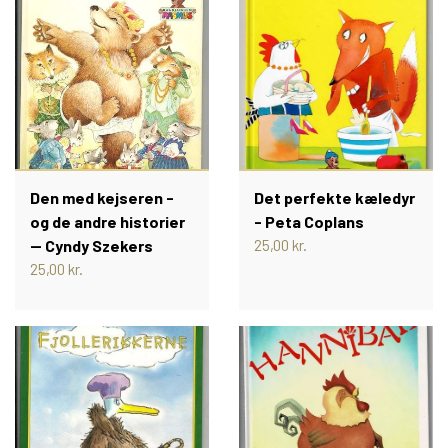
PIXI 700 - 799
PIXI 800 - 899
PIXI 900 - 999
Den med kejseren -
Det perfekte kæledyr
og de andre historier
- Peta Coplans
PIXI 1000 - 1099
-- Cyndy Szekers
25,00 kr.
25,00 kr.
PIXIBØGER UDEN NUMMER
SPECIELLE DANSKE PIXI
PIXIBOG MALE- OG