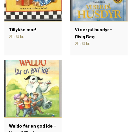
Tillykke mor!
Vi ser på husdyr -
25,00 kr.
Øivig Beg
25,00 kr.
Waldo får en god ide -