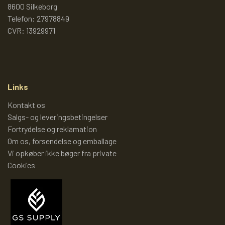
8600 Silkeborg
JULENISSE KALENDER
Telefon: 27978849
CVR: 13929971
ÅRET RUNDT MED PIXI
HR. STRUGANOFFS MAD ALFABET
Links
Kontakt os
RASMUS KLUMPS PIXI®
Salgs- og leveringsbetingelser
JULEKALENDER
Fortrydelse og reklamation
Om os, forsendelse og emballage
Vi opkøber ikke bøger fra private
PIXIBØGER PÅ ANDRE SPROG
Cookies
NORSKE PIXIBØGER