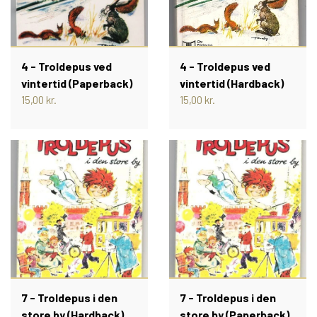
TROLDEPUS
PIXI 1 - 99
ÆLLEBÆLLE BØGER
PIXI 100 - 199
4 - Troldepus ved
4 - Troldepus ved
vintertid (Paperback)
vintertid (Hardback)
ÆLLEBÆLLEBØGER 1 - 99
PIXI 200 - 299
15,00 kr.
15,00 kr.
ÆLLEBÆLLEBØGER 100 - 199
PIXI 300 - 399
ÆLLEBÆLLEBØGER 200 - 276
PIXI 400 - 499
ÆLLEBÆLLEBØGER I HARDBACK 277
PIXI 500 - 599
-
PIXI 600 - 699
7 - Troldepus i den
7 - Troldepus i den
ÆLLEBÆLLEBØGER UDEN NUMMER
store by (Hardback)
store by (Paperback)