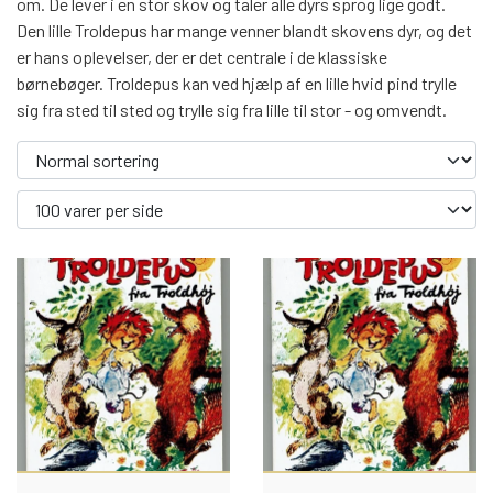
om. De lever i en stor skov og taler alle dyrs sprog lige godt.
BØGER
Den lille Troldepus har mange venner blandt skovens dyr, og det
er hans oplevelser, der er det centrale i de klassiske
børnebøger. Troldepus kan ved hjælp af en lille hvid pind trylle
ANDRE BØGER
SPIL
sig fra sted til sted og trylle sig fra lille til stor - og omvendt.
TING VI OGSÅ SAMLER PÅ
BØGER I SERIE
BOGPAKKER
BRÆTSPIL
DVD: DISNEY KLASSIKERE
BØGER MED CD ELLER LP
ANDERS ANDS BOGKLUB
BILLED- / LOTTERI
BØGER I ÅRSTAL
RODEKASSEN
ANDERS ANDS BOGKLUB - GAMMEL
ARTHUR JENSENS KUNSTFORLAG
BØGER PÅ ANDRE SPROG
UDVALGTE FORFATTERE
VARER, SOM ER UÅBNET
GAMMELT LEGETØJ
FØR ÅR 1900
RODEKASSE
LUDO
INDBINDING
BØGER, LETTE AT LÆSE
MEGET SLIDTE BØGER
ASTRID LINDGREN
GLANSBILLEDER
BARBIE BØGER
SPILLEKORT
1900 - 1939
NYHEDER
ANDERS ANDS BOGKLUB - NYERE
BOGKLUBBEN RASMUS
KINDERÆG TILBEHØR
BJARNE REUTER
JUL OG NISSER
1940 - 1949
FIRKORT
INDBINDING