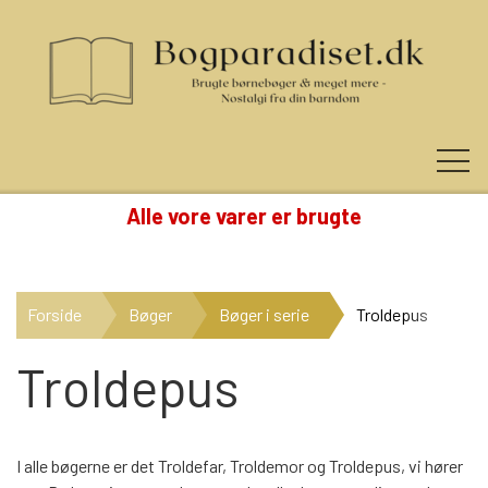
Alle vore varer er brugte
KUNDE LOGIN
Forside
Bøger
Bøger i serie
Troldepus
NYHEDER
Troldepus
KATEGORIER
I alle bøgerne er det Troldefar, Troldemor og Troldepus, vi hører