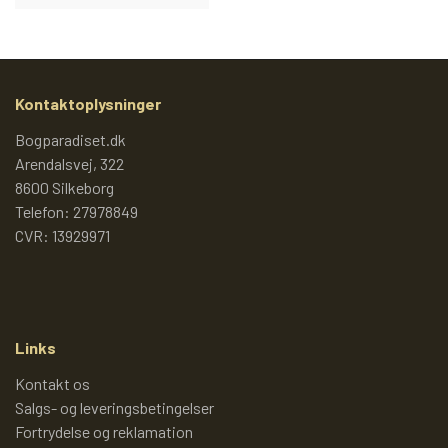
PIXI 700 - 799
PIXI 800 - 899
Kontaktoplysninger
Bogparadiset.dk
PIXI 900 - 999
Arendalsvej, 322
8600 Silkeborg
Telefon: 27978849
PIXI 1000 - 1099
CVR: 13929971
PIXIBØGER UDEN NUMMER
Links
SPECIELLE DANSKE PIXI
Kontakt os
Salgs- og leveringsbetingelser
Fortrydelse og reklamation
PIXIBOG MALE- OG