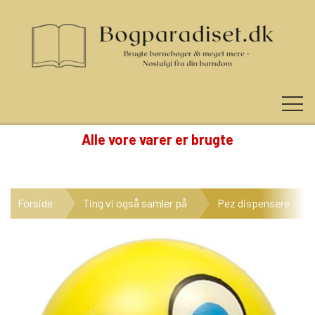
Alle vore varer er brugte
KUNDE LOGIN
Forside
Ting vi også samler på
Pez dispensere
NYHEDER
KATEGORIER