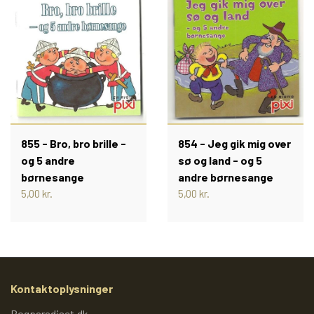
PIXI 700 - 799
PIXI 800 - 899
PIXI 900 - 999
855 - Bro, bro brille -
854 - Jeg gik mig over
PIXI 1000 - 1099
og 5 andre
sø og land - og 5
børnesange
andre børnesange
5,00 kr.
5,00 kr.
PIXIBØGER UDEN NUMMER
SPECIELLE DANSKE PIXI
Kontaktoplysninger
PIXIBOG MALE- OG
Bogparadiset.dk