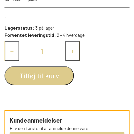
MINI-KØBMANDSVARER
KARTONBØGER
ELSA BESKOW
DAXI BØGER
SORTEPER
1950 - 1959
DISNEY 2020 (ANDERS ANDS
.
BOGKLUB)
Lagerstatus:
3 på lager
DISNEYS MINNIE BØGER
KOGEBØGER FOR BØRN
PEZ DISPENSERE
JAN MOGENSEN
1960 - 1969
ÆSELSPIL
Forventet leveringstid:
2 - 4 hverdage
ANDERS ANDS BOGKLUB - NORSK
−
+
EVENTYRBÅND (KUN BØGERNE)
ALLE DE ANDRE SPIL
JØRGEN CLEVIN
KRISTNE BØGER
SMÅ FIGURER
1970 - 1979
CANDYTOPS - TEGNESERIEFIGURER
LÆSEBØGER OG SKOLEBØGER
RETRO TING TIL DUKKEHUSE
OLE LUND KIRKEGAARD
FORTÆL-MIG BØGERNE
1980 - 1989
Tilføj til kurv
FRA TOPPEN AF SLIKRULLER
MALEBØGER / LEGEBØGER
FREMADS GULDBØGER
RICHARD SCARRY
TROLDE FIGURER
1990 - 1999
SMØLFER (SCHLEICH & BULLY)
JESPERHUS TING (HUGO OG ANDRE)
SANG-/MUSIKBØGER
SVEN NORDQVIST
2000 - 2009 (1)
Kundeanmeldelser
SCHLEICH FIGURER
Bliv den første til at anmelde denne vare