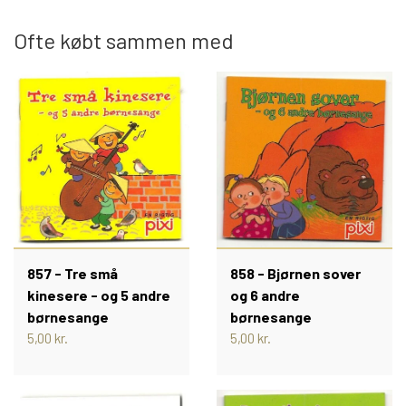
TROLDEPUS
PIXI 1 - 99
Ofte købt sammen med
ÆLLEBÆLLE BØGER
PIXI 100 - 199
ÆLLEBÆLLEBØGER 1 - 99
PIXI 200 - 299
ÆLLEBÆLLEBØGER 100 - 199
PIXI 300 - 399
ÆLLEBÆLLEBØGER 200 - 276
PIXI 400 - 499
857 - Tre små
858 - Bjørnen sover
kinesere - og 5 andre
og 6 andre
ÆLLEBÆLLEBØGER I HARDBACK 277
PIXI 500 - 599
børnesange
børnesange
-
5,00 kr.
5,00 kr.
PIXI 600 - 699
ÆLLEBÆLLEBØGER UDEN NUMMER