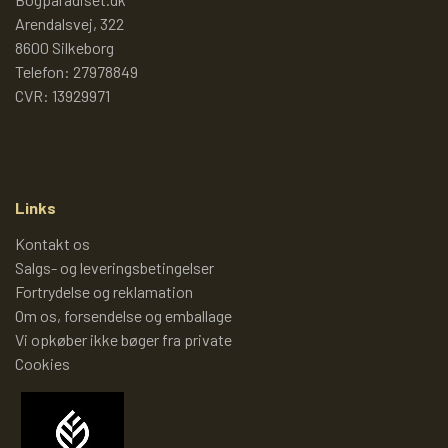
AKTIVTETSBØGER
Arendalsvej, 322
8600 Silkeborg
Telefon: 27978849
PIXI PEGEBOG
CVR: 13929971
LÆR TAL MED PIXI
Links
PIXI-ALFABETET - LÆR BOGSTAVER
Kontakt os
MED PIXI
Salgs- og leveringsbetingelser
Fortrydelse og reklamation
Om os, forsendelse og emballage
PIXI EKSPEDITIONEN
Vi opkøber ikke bøger fra private
Cookies
PIXI-JULEKALENDER