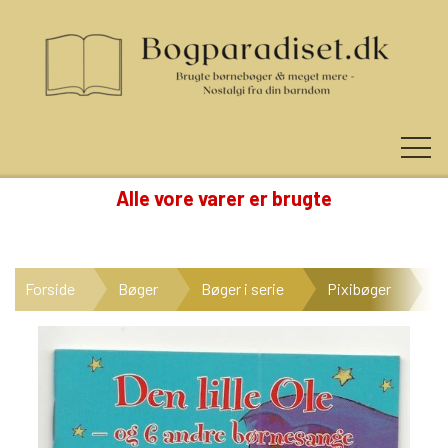
Alle vore varer er brugte
KUNDE LOGIN
Forside
Bøger
Bøger i serie
Pixibøger
Pi
NYHEDER
KATEGORIER