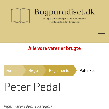
Alle vore varer er brugte
KUNDE LOGIN
Forside
Bøger
Bøger i serie
Peter Pedal
NYHEDER
Peter Pedal
KATEGORIER
Ingen varer i denne kategori