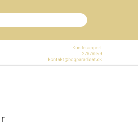
Kundesupport
27978849
kontakt@bogparadiset.dk
EN
VARER, SOM ER UÅBNET
E
DTE BØGER
r