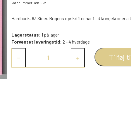
Varenummer: æb10 <3
PEZ DISPENSERE
SMÅ FIGURER
Hardback. 63 Sider. Bogens opskrifter har 1 - 3 kongekroner a
NDRE SPIL
RETRO TING TIL DUKKEHUSE
Lagerstatus:
1 på lager
TROLDE FIGURER
Forventet leveringstid:
2 - 4 hverdage
Tilføj t
−
+