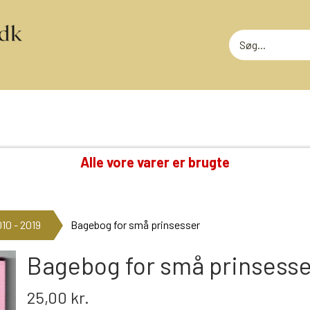
Alle vore varer er brugte
TING VI OGSÅ SAMLER PÅ
RODEKASS
DVD: DISNEY KLASSIKERE
RODEKASS
10 - 2019
Bagebog for små prinsesser
LOTTERI
GAMMELT LEGETØJ
MEGET SLI
GLANSBILLEDER
Bagebog for små prinsesse
T
KINDERÆG TILBEHØR
25,00 kr.
MINI-KØBMANDSVARER