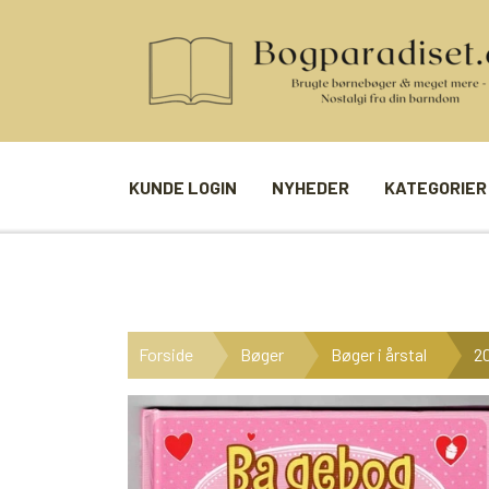
KUNDE LOGIN
NYHEDER
KATEGORIER
BØGER
SPIL
ANDRE BØGER
BRÆTSPIL
Forside
Bøger
Bøger i årstal
20
BØGER I SERIE
BILLED- / 
BØGER I ÅRSTAL
LUDO
UDVALGTE FORFATTERE
SPILLEKOR
FIRKORT