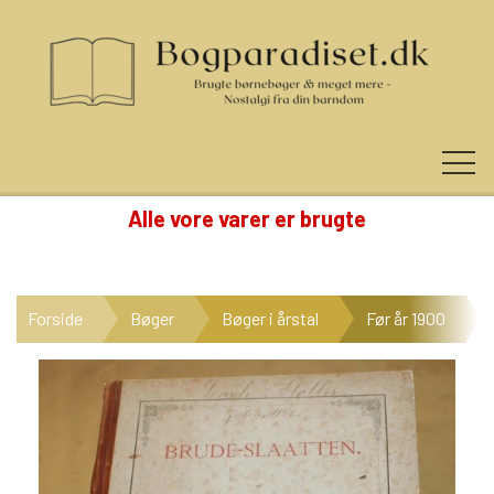
Alle vore varer er brugte
KUNDE LOGIN
Forside
Bøger
Bøger i årstal
Før år 1900
NYHEDER
KATEGORIER