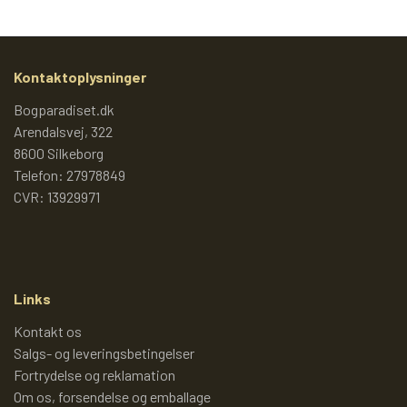
JUMBOBØGER OG ANDRE
2000 - 2009 (2)
TEGNESERIER
BULLYLAND FIGURER
DISNEYBØGER
2010 - 2019
Kontaktoplysninger
LADEMANNS BØRNELEKSIKON
KREA FIGURER
JUMBOBØGER
Bogparadiset.dk
2020 -
Arendalsvej, 322
8600 Silkeborg
REISLER (GAMLE FIGURER)
JUMBO TEMABØGER OG
LADYBIRD BØGER
Telefon: 27978849
MAMMUTBØGER
CVR: 13929971
DANSKE LADYBIRD BØGER
HEIMO FIGURER
PETER PEDAL
ANDRE DISNEYBØGER
BRITAINS FIGURER
PIXIBØGER
Links
Kontakt os
ANDRE GAMLE HÅNDMALEDE
DE HELT GAMLE PIXIBØGER
RASMUS KLUMP
Salgs- og leveringsbetingelser
FIGURER
Fortrydelse og reklamation
Om os, forsendelse og emballage