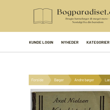
KUNDE LOGIN
NYHEDER
KATEGORIER
BØGER
SPIL
ANDRE BØGER
BRÆTSPIL
Forside
Bøger
Andre bøger
Læ
BØGER I SERIE
BILLED- / 
BØGER I ÅRSTAL
LUDO
UDVALGTE FORFATTERE
SPILLEKOR
FIRKORT