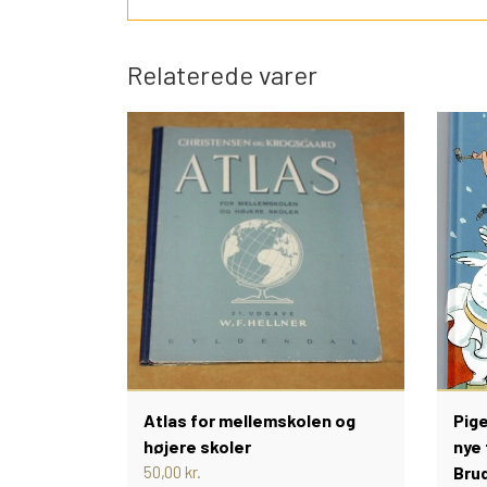
Relaterede varer
Atlas for mellemskolen og
Pig
højere skoler
nye 
50,00 kr.
Bru