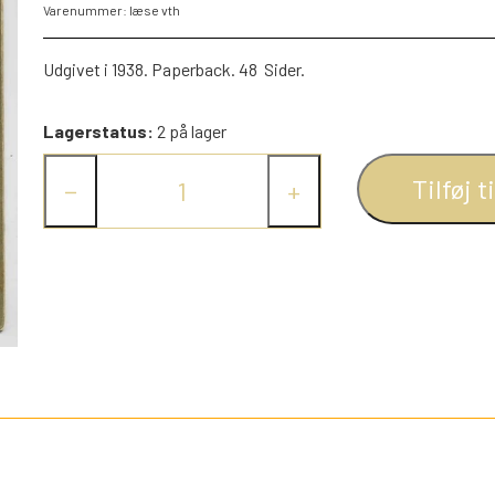
Varenummer: læse vth
PEZ DISPENSERE
SMÅ FIGURER
Udgivet i 1938. Paperback. 48 Sider.
NDRE SPIL
RETRO TING TIL DUKKEHUSE
Lagerstatus:
2 på lager
TROLDE FIGURER
Tilføj t
−
+