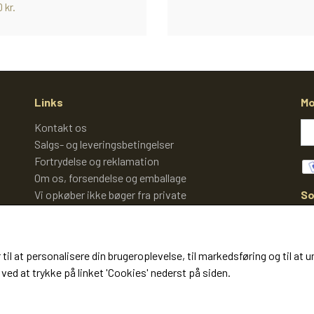
 kr.
Links
Mo
Kontakt os
Salgs- og leveringsbetingelser
Fortrydelse og reklamation
Om os, forsendelse og emballage
So
Vi opkøber ikke bøger fra private
Cookies
 til at personalisere din brugeroplevelse, til markedsføring og til 
ved at trykke på linket 'Cookies' nederst på siden.