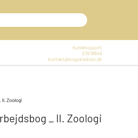
Kundesupport
27978849
kontakt@bogparadiset.dk
EN
VARER, SOM ER UÅBNET
E
II. Zoologi
DTE BØGER
bejdsbog _ II. Zoologi