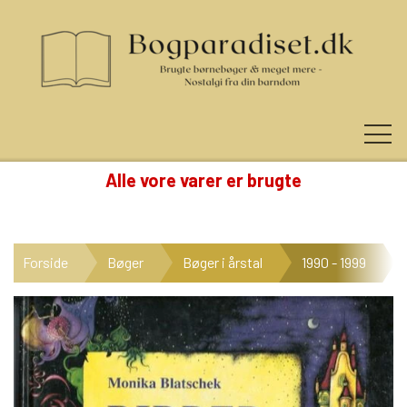
Alle vore varer er brugte
KUNDE LOGIN
Forside
Bøger
Bøger i årstal
1990 - 1999
NYHEDER
KATEGORIER