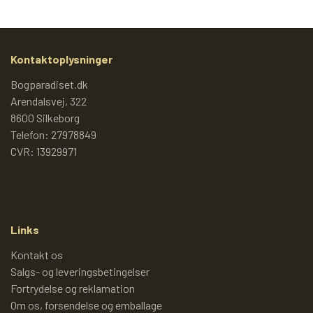
JUMBOBØGER OG ANDRE
2000 - 2009 (2)
TEGNESERIER
BULLYLAND FIGURER
DISNEYBØGER
2010 - 2019
Kontaktoplysninger
LADEMANNS BØRNELEKSIKON
KREA FIGURER
JUMBOBØGER
Bogparadiset.dk
2020 -
Arendalsvej, 322
8600 Silkeborg
REISLER (GAMLE FIGURER)
JUMBO TEMABØGER OG
LADYBIRD BØGER
Telefon: 27978849
MAMMUTBØGER
CVR: 13929971
DANSKE LADYBIRD BØGER
HEIMO FIGURER
PETER PEDAL
ANDRE DISNEYBØGER
BRITAINS FIGURER
PIXIBØGER
Links
Kontakt os
ANDRE GAMLE HÅNDMALEDE
DE HELT GAMLE PIXIBØGER
RASMUS KLUMP
Salgs- og leveringsbetingelser
FIGURER
Fortrydelse og reklamation
Om os, forsendelse og emballage