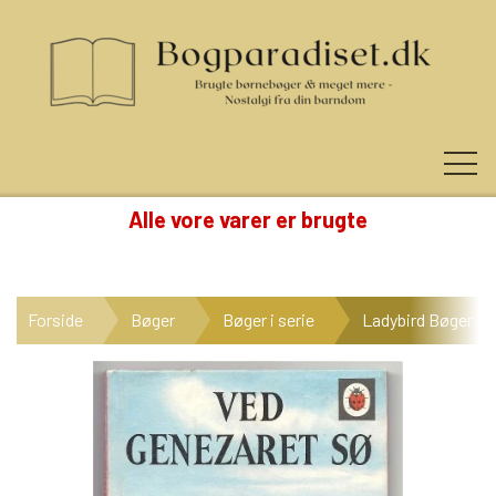
Alle vore varer er brugte
KUNDE LOGIN
Forside
Bøger
Bøger i serie
Ladybird Bøger
NYHEDER
KATEGORIER