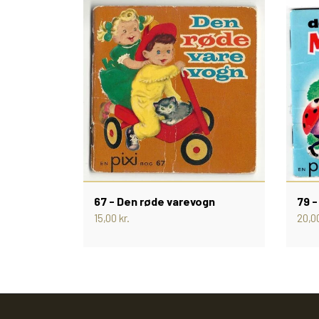
67 - Den røde varevogn
79 -
15,00 kr.
20,00