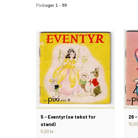
Pixibø
ger 1 - 99
SORTEPER
ÆSELSPIL
ALLE DE A
NYHEDER
5 - Eventyr (se tekst for
26 -
stand)
10,00
5,00 kr.