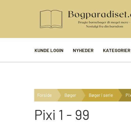
KUNDE LOGIN
NYHEDER
KATEGORIER
BØGER
SPIL
ANDRE BØGER
BRÆTSPIL
Forside
Bøger
Bøger i serie
Pi
BØGER I SERIE
BILLED- / 
BØGER I ÅRSTAL
LUDO
Pixi 1 - 99
UDVALGTE FORFATTERE
SPILLEKOR
FIRKORT