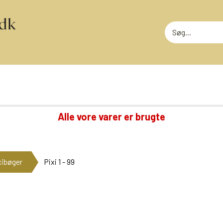
Alle vore varer er brugte
TING VI OGSÅ SAMLER PÅ
RODEKASS
DVD: DISNEY KLASSIKERE
RODEKASS
xibøger
Pixi 1 - 99
LOTTERI
GAMMELT LEGETØJ
MEGET SLI
GLANSBILLEDER
T
KINDERÆG TILBEHØR
MINI-KØBMANDSVARER