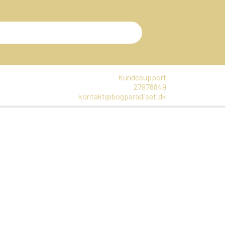
Kundesupport
27978849
kontakt@bogparadiset.dk
EN
VARER, SOM ER UÅBNET
E
DTE BØGER