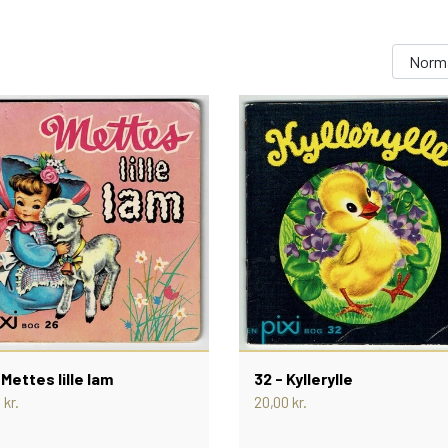
PEZ DISPENSERE
SMÅ FIGURER
NDRE SPIL
RETRO TING TIL DUKKEHUSE
TROLDE FIGURER
 Mettes lille lam
32 - Kyllerylle
 kr.
20,00 kr.