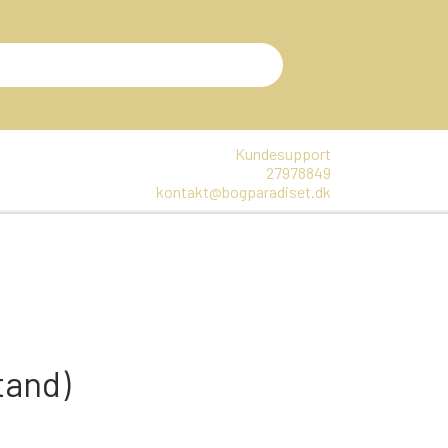
Kundesupport
27978849
kontakt@bogparadiset.dk
EN
VARER, SOM ER UÅBNET
E
DTE BØGER
tand)