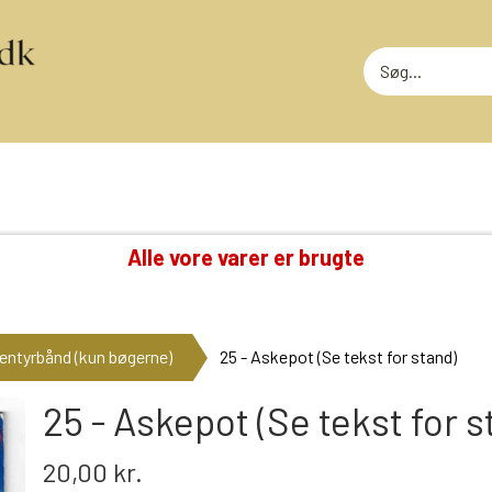
Alle vore varer er brugte
TING VI OGSÅ SAMLER PÅ
RODEKASS
DVD: DISNEY KLASSIKERE
RODEKASS
entyrbånd (kun bøgerne)
25 - Askepot (Se tekst for stand)
LOTTERI
GAMMELT LEGETØJ
MEGET SLI
GLANSBILLEDER
25 - Askepot (Se tekst for s
T
KINDERÆG TILBEHØR
20,00 kr.
MINI-KØBMANDSVARER