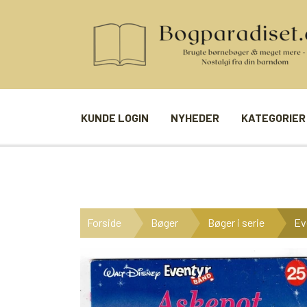
KUNDE LOGIN
NYHEDER
KATEGORIER
BØGER
SPIL
ANDRE BØGER
BRÆTSPIL
Forside
Bøger
Bøger i serie
Ev
BØGER I SERIE
BILLED- / 
BØGER I ÅRSTAL
LUDO
UDVALGTE FORFATTERE
SPILLEKOR
FIRKORT