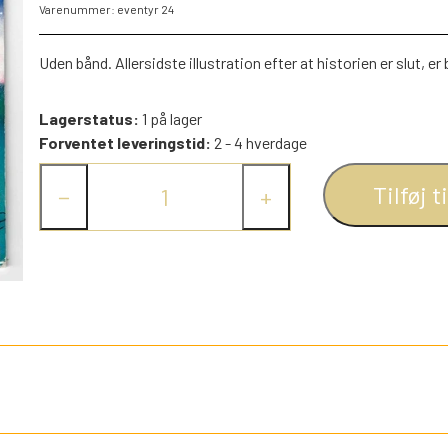
Varenummer: eventyr 24
PEZ DISPENSERE
SMÅ FIGURER
Uden bånd. Allersidste illustration efter at historien er slut, er
NDRE SPIL
RETRO TING TIL DUKKEHUSE
Lagerstatus:
1 på lager
TROLDE FIGURER
Forventet leveringstid:
2 - 4 hverdage
Tilføj t
−
+