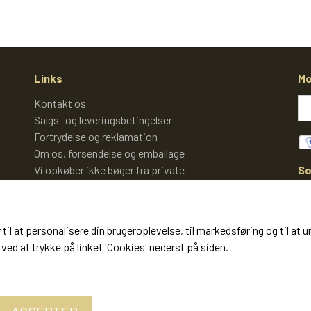
Links
Mo
Kontakt os
Salgs- og leveringsbetingelser
Fortrydelse og reklamation
Om os, forsendelse og emballage
So
Vi opkøber ikke bøger fra private
Cookies
 til at personalisere din brugeroplevelse, til markedsføring og til 
ved at trykke på linket 'Cookies' nederst på siden.