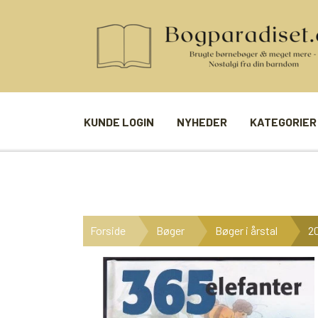
KUNDE LOGIN
NYHEDER
KATEGORIER
BØGER
SPIL
ANDRE BØGER
BRÆTSPIL
Forside
Bøger
Bøger i årstal
20
BØGER I SERIE
BILLED- / 
BØGER I ÅRSTAL
LUDO
UDVALGTE FORFATTERE
SPILLEKOR
FIRKORT