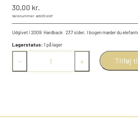
30,00 kr.
PEZ DISPENSERE
Varenummer: æb00 elef
SMÅ FIGURER
NDRE SPIL
RETRO TING TIL DUKKEHUSE
Udgivet i 2009 Hardback 237 sider. I bogen møder du elefanter 
TROLDE FIGURER
Lagerstatus:
1 på lager
Tilføj t
−
+