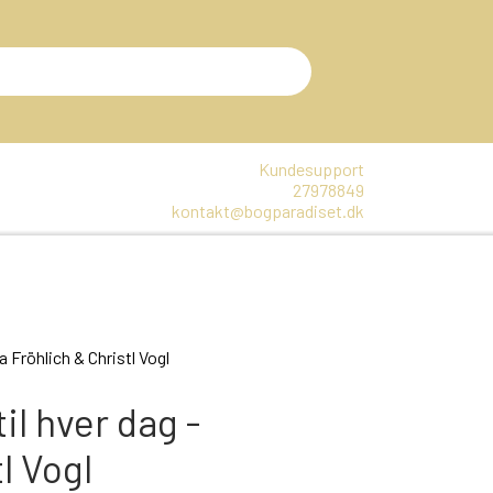
Kundesupport
27978849
kontakt@bogparadiset.dk
EN
VARER, SOM ER UÅBNET
E
a Fröhlich & Christl Vogl
DTE BØGER
il hver dag -
l Vogl