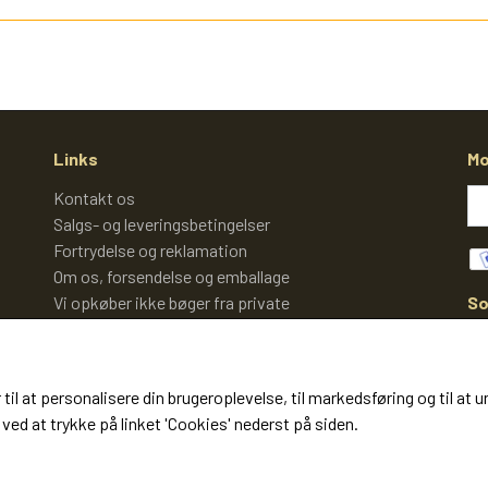
Links
Mo
Kontakt os
Salgs- og leveringsbetingelser
Fortrydelse og reklamation
Om os, forsendelse og emballage
So
Vi opkøber ikke bøger fra private
Cookies
 til at personalisere din brugeroplevelse, til markedsføring og til 
ved at trykke på linket 'Cookies' nederst på siden.