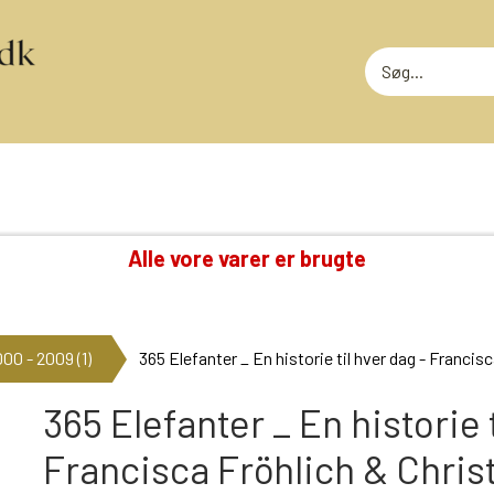
Alle vore varer er brugte
TING VI OGSÅ SAMLER PÅ
RODEKASS
DVD: DISNEY KLASSIKERE
RODEKASS
00 - 2009 (1)
365 Elefanter _ En historie til hver dag - Francisc
LOTTERI
GAMMELT LEGETØJ
MEGET SLI
GLANSBILLEDER
365 Elefanter _ En historie t
T
KINDERÆG TILBEHØR
Francisca Fröhlich & Christ
MINI-KØBMANDSVARER