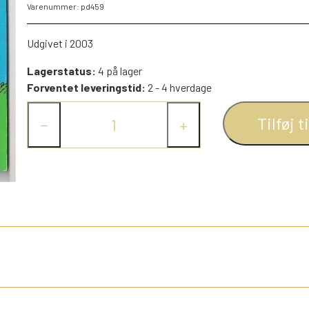
Varenummer: pd459
PEZ DISPENSERE
SMÅ FIGURER
Udgivet i 2003
NDRE SPIL
RETRO TING TIL DUKKEHUSE
Lagerstatus:
4 på lager
TROLDE FIGURER
Forventet leveringstid:
2 - 4 hverdage
Tilføj t
−
+