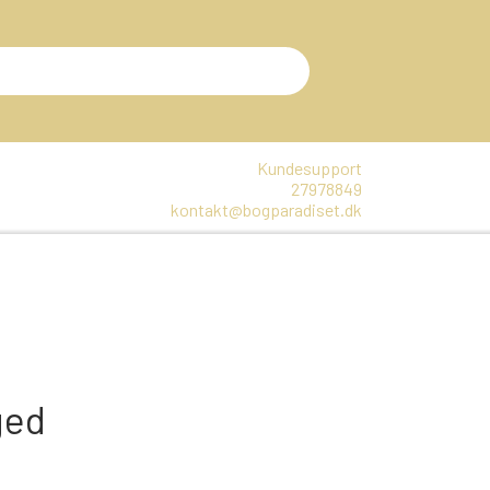
Kundesupport
27978849
kontakt@bogparadiset.dk
EN
VARER, SOM ER UÅBNET
E
DTE BØGER
ged