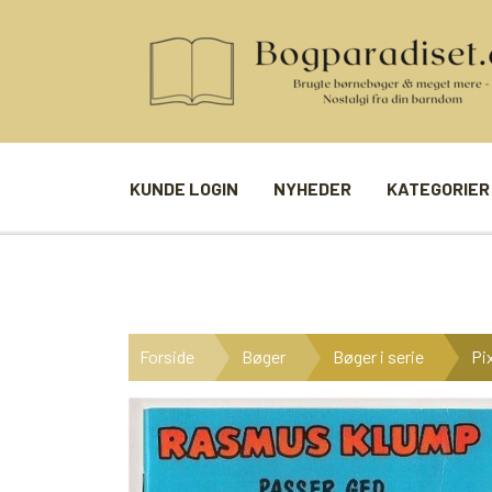
KUNDE LOGIN
NYHEDER
KATEGORIER
BØGER
SPIL
ANDRE BØGER
BRÆTSPIL
Forside
Bøger
Bøger i serie
Pi
BØGER I SERIE
BILLED- / 
BØGER I ÅRSTAL
LUDO
UDVALGTE FORFATTERE
SPILLEKOR
FIRKORT