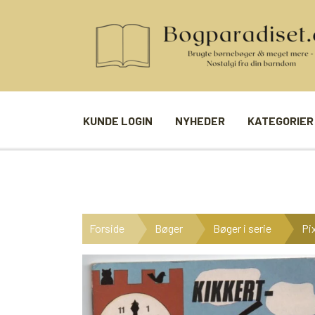
KUNDE LOGIN
NYHEDER
KATEGORIER
BØGER
SPIL
ANDRE BØGER
BRÆTSPIL
Forside
Bøger
Bøger i serie
Pi
BØGER I SERIE
BILLED- / 
BØGER I ÅRSTAL
LUDO
UDVALGTE FORFATTERE
SPILLEKOR
FIRKORT