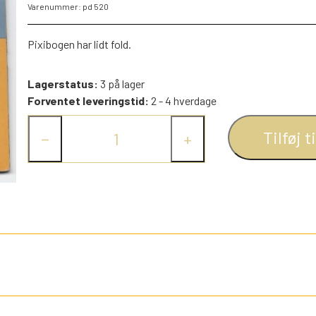
Varenummer: pd 520
PEZ DISPENSERE
SMÅ FIGURER
Pixibogen har lidt fold.
NDRE SPIL
RETRO TING TIL DUKKEHUSE
Lagerstatus:
3 på lager
TROLDE FIGURER
Forventet leveringstid:
2 - 4 hverdage
Tilføj t
−
+