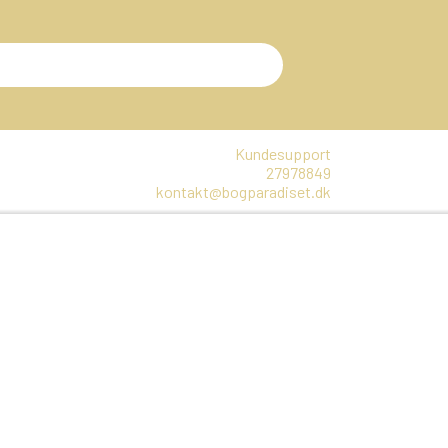
Kundesupport
27978849
kontakt@bogparadiset.dk
EN
VARER, SOM ER UÅBNET
E
DTE BØGER