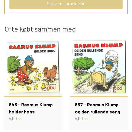
JUMBOBØGER OG ANDRE
2000 - 2009 (2)
TEGNESERIER
Skriv en anmeldelse
BULLYLAND FIGURER
DISNEYBØGER
2010 - 2019
Ofte købt sammen med
LADEMANNS BØRNELEKSIKON
KREA FIGURER
JUMBOBØGER
2020 -
REISLER (GAMLE FIGURER)
JUMBO TEMABØGER OG
LADYBIRD BØGER
MAMMUTBØGER
DANSKE LADYBIRD BØGER
HEIMO FIGURER
PETER PEDAL
ANDRE DISNEYBØGER
BRITAINS FIGURER
PIXIBØGER
843 - Rasmus Klump
837 - Rasmus Klump
ANDRE GAMLE HÅNDMALEDE
DE HELT GAMLE PIXIBØGER
RASMUS KLUMP
holder høns
og den rullende seng
5,00 kr.
5,00 kr.
FIGURER