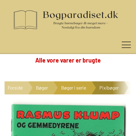
Alle vore varer er brugte
KUNDE LOGIN
Forside
Bøger
Bøger i serie
Pixibøger
Pi
NYHEDER
KATEGORIER