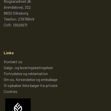
Bogparadiset.dk
PIXI 700 - 799
Arendalsvej, 322
8600 Silkeborg
Telefon: 27978849
PIXI 800 - 899
CVR: 13929971
PIXI 900 - 999
Links
PIXI 1000 - 1099
Kontakt os
Salgs- og leveringsbetingelser
PIXIBØGER UDEN NUMMER
Fortrydelse og reklamation
Om os, forsendelse og emballage
Vi opkøber ikke bøger fra private
SPECIELLE DANSKE PIXI
Cookies
PIXIBOG MALE- OG