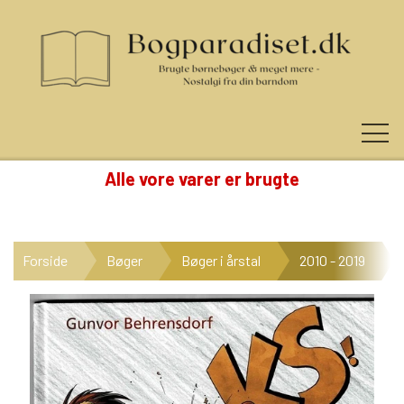
Alle vore varer er brugte
KUNDE LOGIN
Forside
Bøger
Bøger i årstal
2010 - 2019
NYHEDER
KATEGORIER