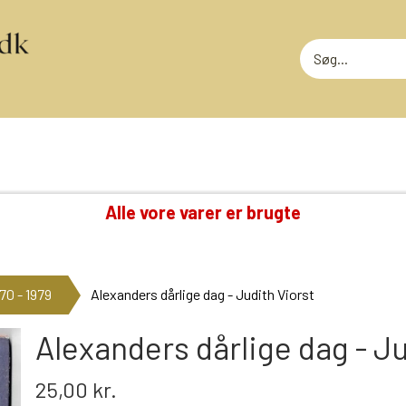
Alle vore varer er brugte
TING VI OGSÅ SAMLER PÅ
RODEKASS
DVD: DISNEY KLASSIKERE
RODEKASS
70 - 1979
Alexanders dårlige dag - Judith Viorst
LOTTERI
GAMMELT LEGETØJ
MEGET SLI
GLANSBILLEDER
Alexanders dårlige dag - Ju
T
KINDERÆG TILBEHØR
25,00 kr.
MINI-KØBMANDSVARER