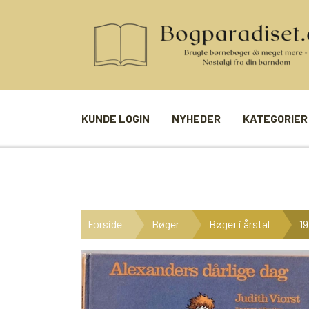
KUNDE LOGIN
NYHEDER
KATEGORIER
BØGER
SPIL
ANDRE BØGER
BRÆTSPIL
Forside
Bøger
Bøger i årstal
19
BØGER I SERIE
BILLED- / 
BØGER I ÅRSTAL
LUDO
UDVALGTE FORFATTERE
SPILLEKOR
FIRKORT