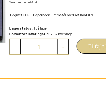
Varenummer: æb7 dd
PEZ DISPENSERE
SMÅ FIGURER
Udgivet i 1976 Paperback. Fremstår med lidt kantslid.
NDRE SPIL
RETRO TING TIL DUKKEHUSE
Lagerstatus:
1 på lager
TROLDE FIGURER
Forventet leveringstid:
2 - 4 hverdage
Tilføj t
−
+