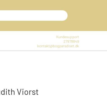
Kundesupport
27978849
kontakt@bogparadiset.dk
EN
VARER, SOM ER UÅBNET
E
DTE BØGER
dith Viorst