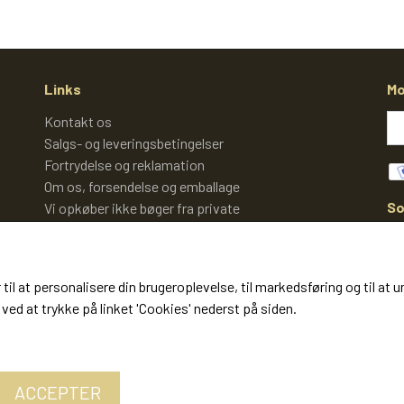
Links
Mo
Kontakt os
Salgs- og leveringsbetingelser
Fortrydelse og reklamation
Om os, forsendelse og emballage
So
Vi opkøber ikke bøger fra private
Cookies
 til at personalisere din brugeroplevelse, til markedsføring og til 
ved at trykke på linket 'Cookies' nederst på siden.
ACCEPTER