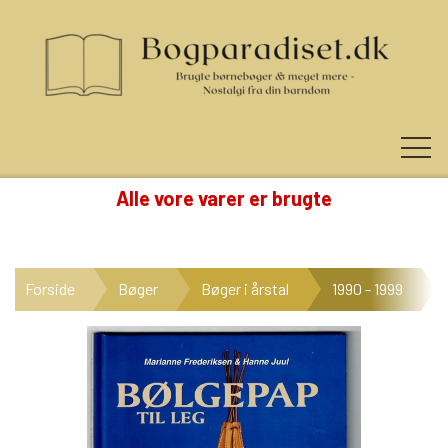
Alle vore varer er brugte
KUNDE LOGIN
Forside
Bøger
Bøger i årstal
1990 - 1999
NYHEDER
KATEGORIER