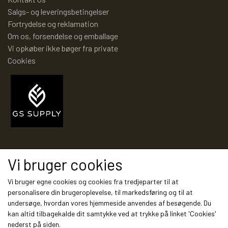
TROLDEPUS
PIXI 1 - 99
Salgs- og leveringsbetingelser
Fortrydelse og reklamation
ÆLLEBÆLLE BØGER
PIXI 100 - 199
Om os, forsendelse og emballage
Vi opkøber ikke bøger fra private
Cookies
ÆLLEBÆLLEBØGER 1 - 99
PIXI 200 - 299
ÆLLEBÆLLEBØGER 100 - 199
PIXI 300 - 399
ÆLLEBÆLLEBØGER 200 - 276
PIXI 400 - 499
Modtag vores nyhedsbrev via e-mail
Vi bruger cookies
ÆLLEBÆLLEBØGER I HARDBACK 277
PIXI 500 - 599
Tilmeld
Vi bruger egne cookies og cookies fra tredjeparter til at
-
personalisere din brugeroplevelse, til markedsføring og til at
undersøge, hvordan vores hjemmeside anvendes af besøgende. Du
PIXI 600 - 699
kan altid tilbagekalde dit samtykke ved at trykke på linket 'Cookies'
ÆLLEBÆLLEBØGER UDEN NUMMER
Sociale medier
nederst på siden.