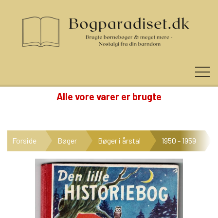
Alle vore varer er brugte
KUNDE LOGIN
Forside
Bøger
Bøger i årstal
1950 - 1959
NYHEDER
KATEGORIER