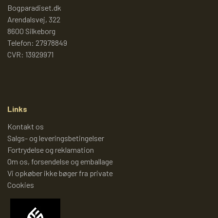
TROLDEPUS
PIXI 1 - 99
Bogparadiset.dk
Arendalsvej, 322
8600 Silkeborg
ÆLLEBÆLLE BØGER
PIXI 100 - 199
Telefon: 27978849
CVR: 13929971
ÆLLEBÆLLEBØGER 1 - 99
PIXI 200 - 299
ÆLLEBÆLLEBØGER 100 - 199
PIXI 300 - 399
Links
Kontakt os
ÆLLEBÆLLEBØGER 200 - 276
PIXI 400 - 499
Salgs- og leveringsbetingelser
Fortrydelse og reklamation
Om os, forsendelse og emballage
ÆLLEBÆLLEBØGER I HARDBACK 277
PIXI 500 - 599
Vi opkøber ikke bøger fra private
-
Cookies
PIXI 600 - 699
ÆLLEBÆLLEBØGER UDEN NUMMER