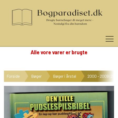
Alle vore varer er brugte
KUNDE LOGIN
Forside
Bøger
Bøger i årstal
2000 - 2009 (2)
NYHEDER
KATEGORIER