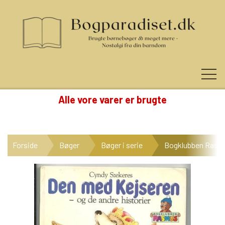
Alle vore varer er brugte
KUNDE LOGIN
Forside
Bøger
Bøger i serie
Bogklubben Rasm
NYHEDER
KATEGORIER