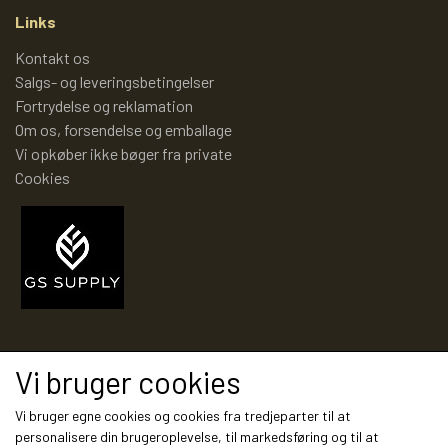
AKTIVTETSBØGER
Links
Kontakt os
Salgs- og leveringsbetingelser
PIXI PEGEBOG
Fortrydelse og reklamation
Om os, forsendelse og emballage
Vi opkøber ikke bøger fra private
LÆR TAL MED PIXI
Cookies
PIXI-ALFABETET - LÆR BOGSTAVER
MED PIXI
PIXI EKSPEDITIONEN
Modtag vores nyhedsbrev via e-mail
Vi bruger cookies
PIXI-JULEKALENDER
Tilmeld
Vi bruger egne cookies og cookies fra tredjeparter til at
personalisere din brugeroplevelse, til markedsføring og til at