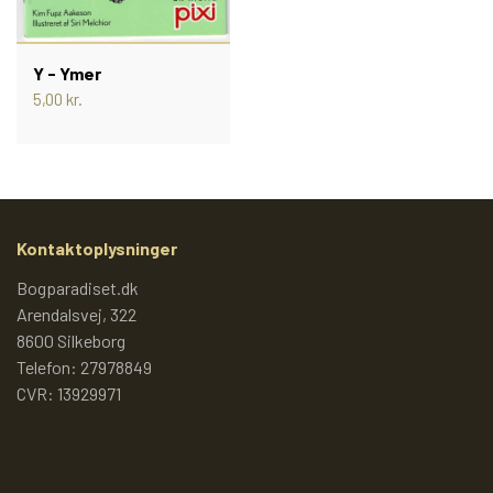
PIXI 700 - 799
Y - Ymer
5,00 kr.
PIXI 800 - 899
PIXI 900 - 999
Kontaktoplysninger
PIXI 1000 - 1099
Bogparadiset.dk
Arendalsvej, 322
PIXIBØGER UDEN NUMMER
8600 Silkeborg
Telefon: 27978849
CVR: 13929971
SPECIELLE DANSKE PIXI
PIXIBOG MALE- OG