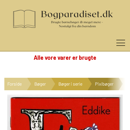
Alle vore varer er brugte
KUNDE LOGIN
Forside
Bøger
Bøger i serie
Pixibøger
Hr
NYHEDER
KATEGORIER