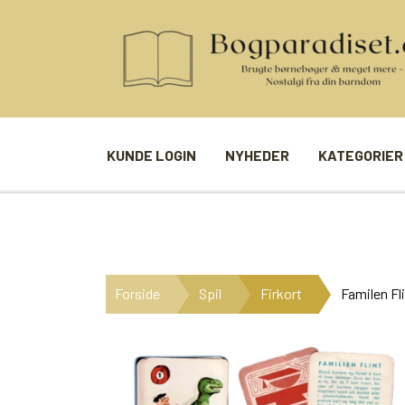
KUNDE LOGIN
NYHEDER
KATEGORIER
BØGER
SPIL
ANDRE BØGER
BRÆTSPIL
Forside
Spil
Firkort
Familen Fl
BØGER I SERIE
BILLED- / 
BØGER I ÅRSTAL
LUDO
UDVALGTE FORFATTERE
SPILLEKOR
FIRKORT