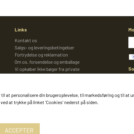
Links
Mo
Kontakt os
Salgs- og leveringsbetingelser
Fortrydelse og reklamation
Om os, forsendelse og emballage
So
Vi opkøber ikke bøger fra private
Cookies
 til at personalisere din brugeroplevelse, til markedsføring og til 
ved at trykke på linket 'Cookies' nederst på siden.
ACCEPTER