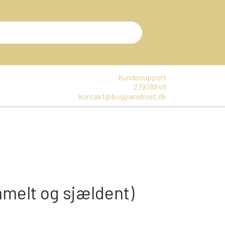
Kundesupport
27978849
kontakt@bogparadiset.dk
EN
VARER, SOM ER UÅBNET
E
DTE BØGER
mmelt og sjældent)