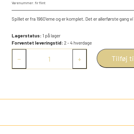
Varenummer: fir flint
PEZ DISPENSERE
SMÅ FIGURER
Spillet er fra 1960'erne og er komplet. Det er allerførste gang vi 
NDRE SPIL
RETRO TING TIL DUKKEHUSE
Lagerstatus:
1 på lager
TROLDE FIGURER
Forventet leveringstid:
2 - 4 hverdage
Tilføj t
−
+