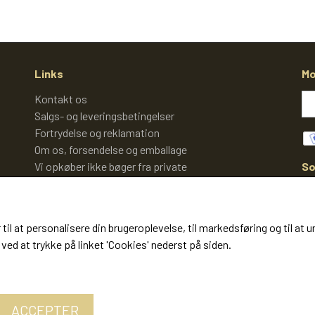
Links
Mo
Kontakt os
Salgs- og leveringsbetingelser
Fortrydelse og reklamation
Om os, forsendelse og emballage
So
Vi opkøber ikke bøger fra private
Cookies
 til at personalisere din brugeroplevelse, til markedsføring og til 
ved at trykke på linket 'Cookies' nederst på siden.
ACCEPTER