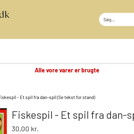
Alle vore varer er brugte
TING VI OGSÅ SAMLER PÅ
RODEKASS
DVD: DISNEY KLASSIKERE
RODEKASS
iskespil - Et spil fra dan-spil (Se tekst for stand)
LOTTERI
GAMMELT LEGETØJ
MEGET SLI
GLANSBILLEDER
Fiskespil - Et spil fra dan-s
T
KINDERÆG TILBEHØR
30,00 kr.
MINI-KØBMANDSVARER