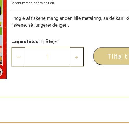
Varenummer: andre sp fisk
PEZ DISPENSERE
SMÅ FIGURER
I nogle af fiskene mangler den lille metalring, så de kan i
fiskene, så fungerer de igen.
NDRE SPIL
RETRO TING TIL DUKKEHUSE
TROLDE FIGURER
Lagerstatus:
1 på lager
Tilføj t
−
+