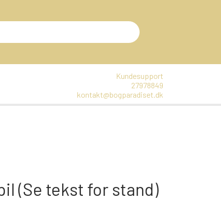
Kundesupport
27978849
kontakt@bogparadiset.dk
EN
VARER, SOM ER UÅBNET
E
DTE BØGER
pil (Se tekst for stand)