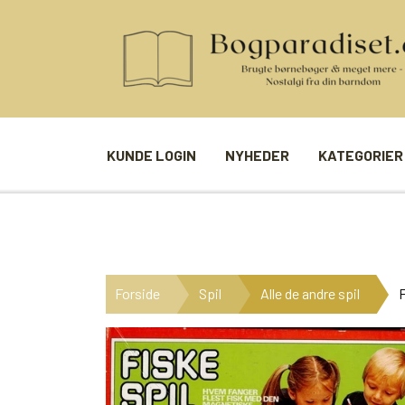
KUNDE LOGIN
NYHEDER
KATEGORIER
BØGER
SPIL
ANDRE BØGER
BRÆTSPIL
Forside
Spil
Alle de andre spil
F
BØGER I SERIE
BILLED- / 
BØGER I ÅRSTAL
LUDO
UDVALGTE FORFATTERE
SPILLEKOR
FIRKORT