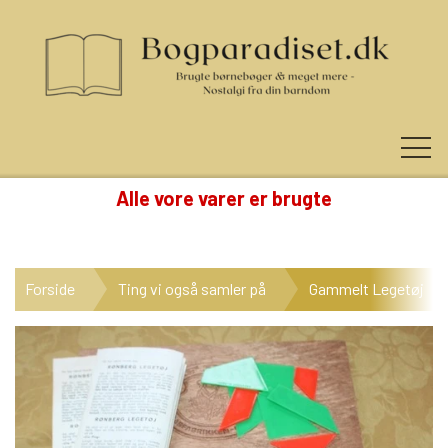
Alle vore varer er brugte
KUNDE LOGIN
Forside
Ting vi også samler på
Gammelt Legetøj
NYHEDER
KATEGORIER