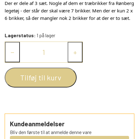
Der er dele af 3 sæt. Nogle af dem er træbrikker fra Rønberg
legetøj - der står der skal være 7 brikker. Men der er kun 2 x
MINI-KØBMANDSVARER
KARTONBØGER
ELSA BESKOW
DAXI BØGER
SORTEPER
1950 - 1959
DISNEY 2020 (ANDERS ANDS
6 brikker, så der mangler nok 2 brikker for at der er to sæt.
BOGKLUB)
DISNEYS MINNIE BØGER
KOGEBØGER FOR BØRN
PEZ DISPENSERE
JAN MOGENSEN
1960 - 1969
ÆSELSPIL
Lagerstatus:
1 på lager
ANDERS ANDS BOGKLUB - NORSK
−
+
EVENTYRBÅND (KUN BØGERNE)
ALLE DE ANDRE SPIL
JØRGEN CLEVIN
KRISTNE BØGER
SMÅ FIGURER
1970 - 1979
CANDYTOPS - TEGNESERIEFIGURER
LÆSEBØGER OG SKOLEBØGER
RETRO TING TIL DUKKEHUSE
OLE LUND KIRKEGAARD
FORTÆL-MIG BØGERNE
1980 - 1989
Tilføj til kurv
FRA TOPPEN AF SLIKRULLER
MALEBØGER / LEGEBØGER
FREMADS GULDBØGER
RICHARD SCARRY
TROLDE FIGURER
1990 - 1999
SMØLFER (SCHLEICH & BULLY)
JESPERHUS TING (HUGO OG ANDRE)
SANG-/MUSIKBØGER
SVEN NORDQVIST
2000 - 2009 (1)
Kundeanmeldelser
SCHLEICH FIGURER
Bliv den første til at anmelde denne vare